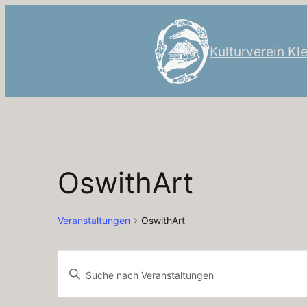
Kulturverein Kl
OswithArt
Veranstaltungen
OswithArt
Veranstaltungen
Veranstaltungen
Bitte
Suche
Schlüsselwort